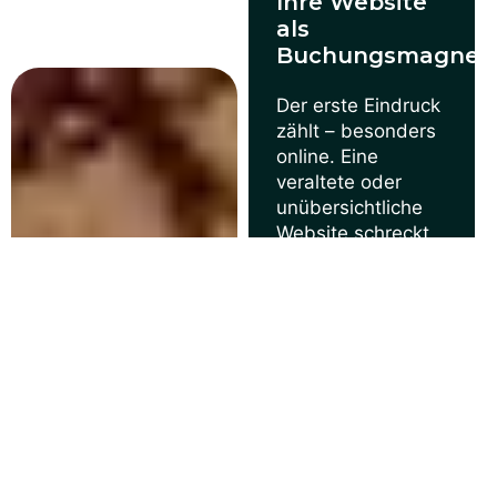
Ihre Website
digitalen Erfolg ist.
als
Buchungsmagnet
Der erste Eindruck
zählt – besonders
online. Eine
veraltete oder
unübersichtliche
Website schreckt
potenzielle Gäste
ab, noch bevor sie
Ihr Angebot
prüfen.
Mit einem
modernen,
mobiloptimierten
Webdesign
sorgen wir dafür,
dass Ihre Gäste